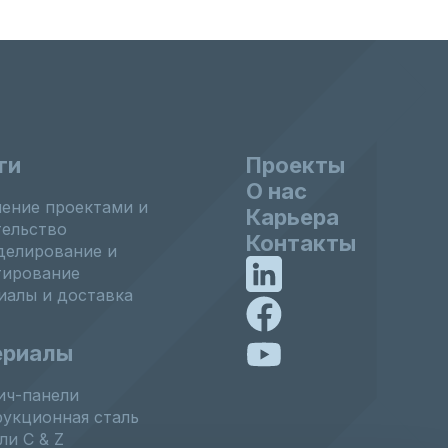
ги
Проекты
О нас
ление проектами и
Карьера
тельство
Контакты
делирование и
тирование
иалы и доставка
ериалы
ич-панели
рукционная сталь
и C & Z