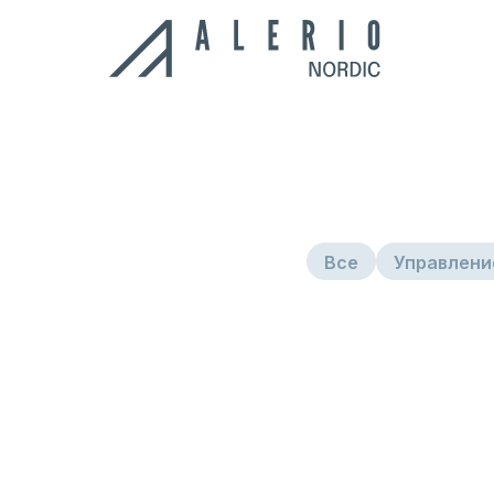
Конст
Сэндвич-панели
Все
Управлени