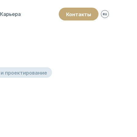
Карьера
Контакты
RU
Промышленные
окна
ворота
и проектирование