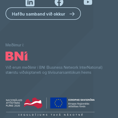
Hafðu samband við okkur
Meðlimur í:
Við erum meðlimir í BNI (Business Network InterNational)
stærstu viðskiptaneti og tilvísunarsamtökum heims