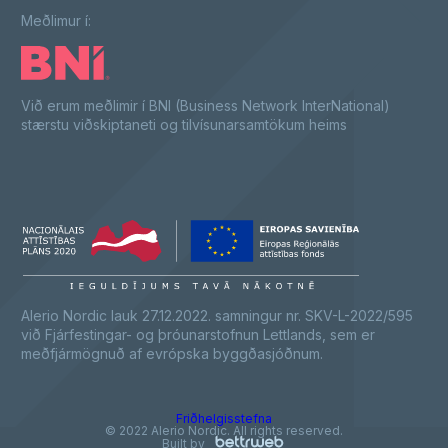
Meðlimur í:
Við erum meðlimir í BNI (Business Network InterNational)
stærstu viðskiptaneti og tilvísunarsamtökum heims
Alerio Nordic lauk 27.12.2022. samningur nr. SKV-L-2022/595
við Fjárfestingar- og þróunarstofnun Lettlands, sem er
meðfjármögnuð af evrópska byggðasjóðnum.
Friðhelgisstefna
© 2022 Alerio Nordic. All rights reserved.
Built by