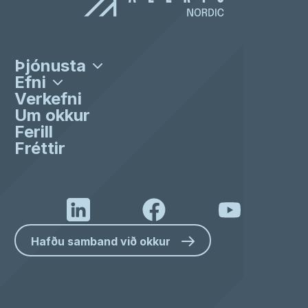
Verkefnastjórnun og smíði
Samlokuplötur
Þjónusta
3D líkanagerð og hönnun
Byggingarstál
Efni
Efni og afhending
C & Z snið
Verkefni
Öll Þjónusta
Hurðir & Gluggar
Um okkur
Iðnaðarhlið
Allt efni
Ferill
Fréttir
Hafðu samband við okkur